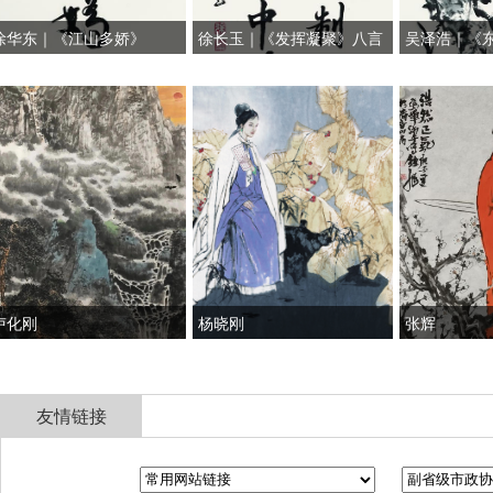
东｜《江山多娇》
徐长玉｜《发挥凝聚》八言
吴泽浩｜《东风
联
化刚
杨晓刚
张辉
友情链接
全国政协
山东省政协
济南市人民政府