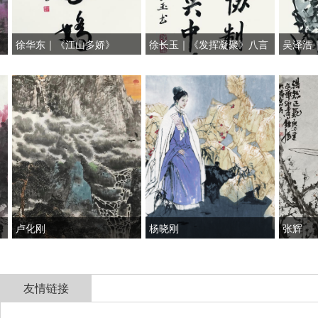
徐华东｜《江山多娇》
徐长玉｜《发挥凝聚》八言
吴泽浩｜
联
卢化刚
杨晓刚
张辉
友情链接
全国政协
山东省政协
济南市人民政府